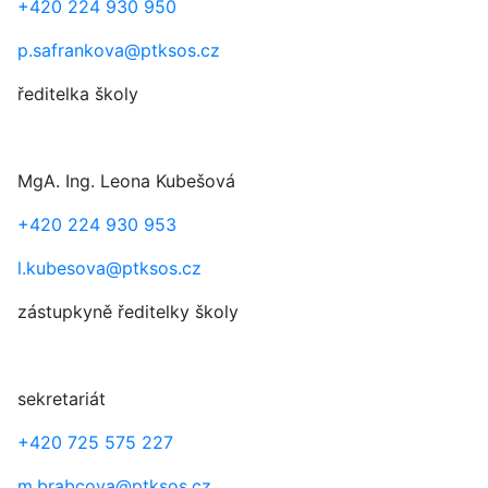
+420 224 930 950
p.safrankova@ptksos.cz
ředitelka školy
MgA.
Ing.
Leona Kubešová
+420 224 930 953
l.kubesova@ptksos.cz
zástupkyně ředitelky školy
sekretariát
+420 725 575 227
m.brabcova@ptksos.cz