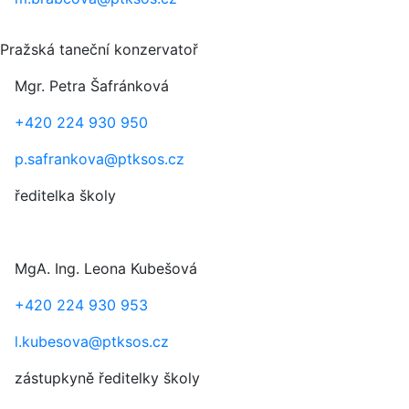
Pražská taneční konzervatoř
Mgr. Petra Šafránková
+420 224 930 950
p.safrankova@ptksos.cz
ředitelka školy
MgA.
Ing.
Leona Kubešová
+420 224 930 953
l.kubesova@ptksos.cz
zástupkyně ředitelky školy