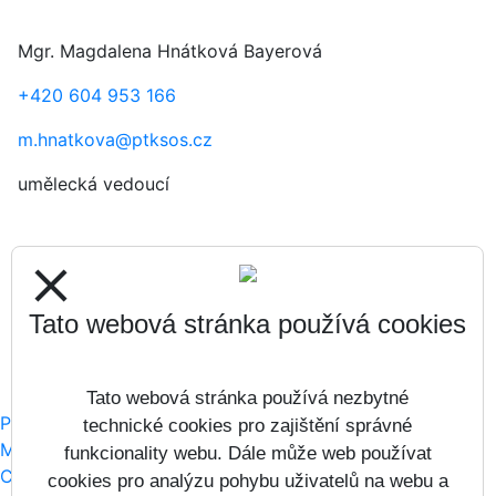
Mgr. Magdalena Hnátková Bayerová
+420 604 953 166
m.hnatkova@ptksos.cz
umělecká vedoucí
close
sekretariát
+420 725 575 227
Tato webová stránka používá cookies
m.brabcova@ptksos.cz
Tato webová stránka používá nezbytné
Prohlášení o přístupnosti
technické cookies pro zajištění správné
Mapa webu
funkcionality webu. Dále může web používat
Cookies
cookies pro analýzu pohybu uživatelů na webu a